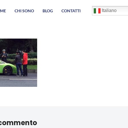
English
Italiano
ME
CHI SONO
BLOG
CONTATTI
Français
Deutsch
Español
العربية
简体中
 commento