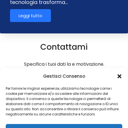
tecnologia trasforma…
Leggi tutto
Contattami
Specifica i tuoi dati la e motivazione.
Gestisci Consenso
Un obiettivo è semplicemente un sogno con
una data di scadenza
Per fornire le migliori esperienze, utilizziamo tecnologie come i
cookie per memorizzare e/o accedere alle informazioni del
dispositivo. Il consenso a queste tecnologie ci permetterà di
elaborare dati come il comportamento di navigazione o ID unici
su questo sito. Non acconsentire o ritirare il consenso può influire
Copyright 2026 © Coded with ♥ by Massimiliano Vurro
negativamente su alcune caratteristiche e funzioni.
VAT IT08197450011