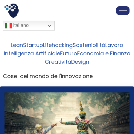
Vai
al
English
Italiano
Français
contenuto
Deutsch
Español
Lean
Startup
Lifehacking
Sostenibilità
Lavoro
العربية
Intelligenza Artificiale
Futuro
Economia e Finanza
简体中文
Creatività
Design
Molecole
del mondo dell'innovazione