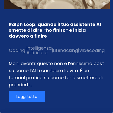
Ralph Loop: quando il tuo assistente AI
smette di dire “ho finito” e inizia
davvero a finire
Intelligenza
Coding
|
|
Lifehacking
|
Vibecoding
Artificiale
Mani avanti: questo non è l’ennesimo post
su come l’AI ti cambierà la vita. È un
tutorial pratico su come farla smettere di
prenderti…
Leggi tutto