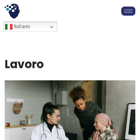
Vai
al
English
Italiano
Français
contenuto
Deutsch
Español
العربية
Lavoro
简体中文