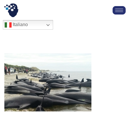
Vai
al
English
Italiano
Français
contenuto
Deutsch
Español
العربية
简体中文