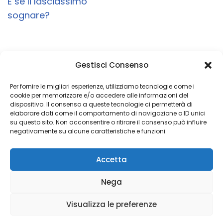
E se li lasciassimo
sognare?
Gestisci Consenso
Un obiettivo è semplicemente un sogno con
una data di scadenza
Per fornire le migliori esperienze, utilizziamo tecnologie come i
cookie per memorizzare e/o accedere alle informazioni del
dispositivo. Il consenso a queste tecnologie ci permetterà di
elaborare dati come il comportamento di navigazione o ID unici
su questo sito. Non acconsentire o ritirare il consenso può influire
Copyright 2026 © Coded with ♥ by Massimiliano Vurro
negativamente su alcune caratteristiche e funzioni.
VAT IT08197450011
Accetta
Fondatore di Seetalabs®
seetalabs.com
Nega
Visualizza le preferenze
Privacy