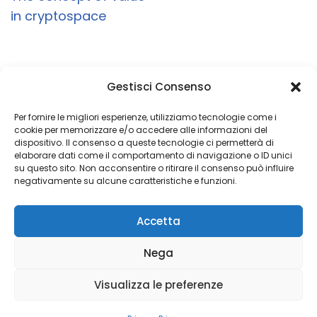
in cryptospace
Gestisci Consenso
Un obiettivo è semplicemente un sogno con
una data di scadenza
Per fornire le migliori esperienze, utilizziamo tecnologie come i
cookie per memorizzare e/o accedere alle informazioni del
dispositivo. Il consenso a queste tecnologie ci permetterà di
elaborare dati come il comportamento di navigazione o ID unici
su questo sito. Non acconsentire o ritirare il consenso può influire
Copyright 2026 © Coded with ♥ by Massimiliano Vurro
negativamente su alcune caratteristiche e funzioni.
VAT IT08197450011
Accetta
Fondatore di Seetalabs®
seetalabs.com
Nega
Visualizza le preferenze
Privacy