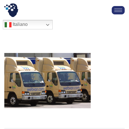
Vai
al
English
Italiano
Français
contenuto
Deutsch
Español
العربية
简体中文