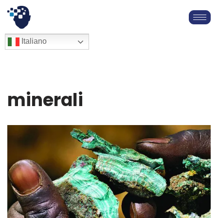
Vai
al
English
Italiano
Français
contenuto
Deutsch
Español
العربية
minerali
简体中文