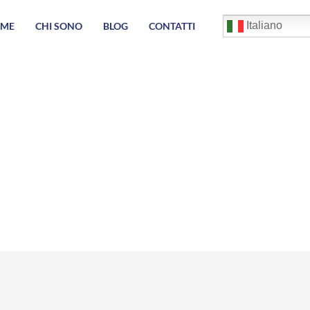
English
Italiano
ME
CHI SONO
BLOG
CONTATTI
Français
Deutsch
Español
العربية
简体中