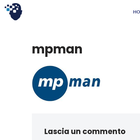
HO
Vai
al
contenuto
mpman
Lascia un commento