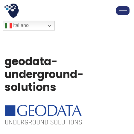
Vai
al
English
Italiano
Français
contenuto
Deutsch
Español
العربية
geodata-
简体中文
underground-
solutions