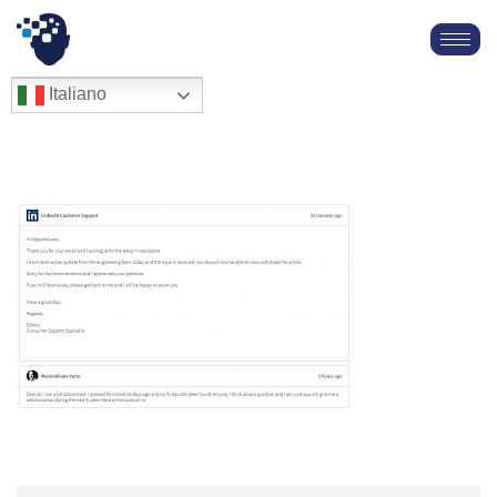
Vai
al
English
Italiano
Français
contenuto
Deutsch
Español
العربية
简体中文