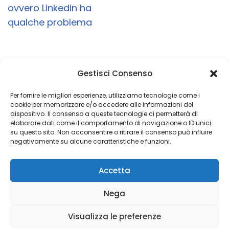
ovvero Linkedin ha
qualche problema
Gestisci Consenso
Un obiettivo è semplicemente un sogno con
una data di scadenza
Per fornire le migliori esperienze, utilizziamo tecnologie come i
cookie per memorizzare e/o accedere alle informazioni del
dispositivo. Il consenso a queste tecnologie ci permetterà di
elaborare dati come il comportamento di navigazione o ID unici
su questo sito. Non acconsentire o ritirare il consenso può influire
Copyright 2026 © Coded with ♥ by Massimiliano Vurro
negativamente su alcune caratteristiche e funzioni.
VAT IT08197450011
Accetta
Fondatore di Seetalabs®
seetalabs.com
Nega
Visualizza le preferenze
Privacy