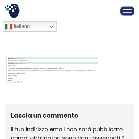
Vai
al
English
Italiano
Français
contenuto
Deutsch
Español
العربية
简体中文
Lascia un commento
Il tuo indirizzo email non sarà pubblicato.
I
campi obbligatori sono contrassegnati
*