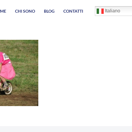
English
Italiano
ME
CHI SONO
BLOG
CONTATTI
Français
Deutsch
Español
العربية
简体中