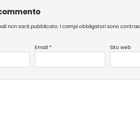
 commento
email non sarà pubblicato.
I campi obbligatori sono contra
Email
*
Sito web