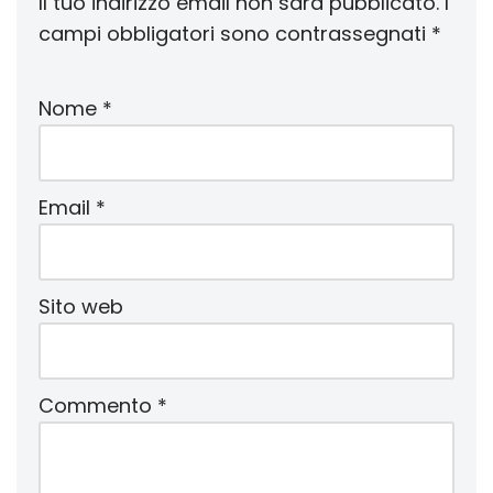
Il tuo indirizzo email non sarà pubblicato.
I
campi obbligatori sono contrassegnati
*
Nome
*
Email
*
Sito web
Commento
*