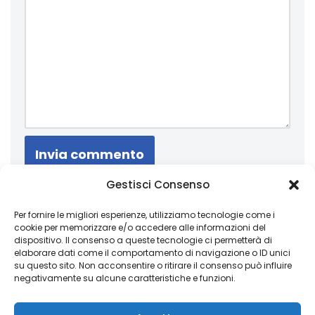
Gestisci Consenso
Un obiettivo è semplicemente un sogno con
una data di scadenza
Per fornire le migliori esperienze, utilizziamo tecnologie come i
cookie per memorizzare e/o accedere alle informazioni del
dispositivo. Il consenso a queste tecnologie ci permetterà di
elaborare dati come il comportamento di navigazione o ID unici
su questo sito. Non acconsentire o ritirare il consenso può influire
Copyright 2026 © Coded with ♥ by Massimiliano Vurro
negativamente su alcune caratteristiche e funzioni.
VAT IT08197450011