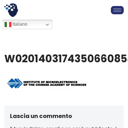
Vai
al
English
Italiano
Français
contenuto
Deutsch
Español
العربية
W020140317435066085
简体中文
Lascia un commento