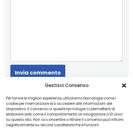
Gestisci Consenso
Un obiettivo è semplicemente un sogno con
una data di scadenza
Per fornire le migliori esperienze, utilizziamo tecnologie come i
cookie per memorizzare e/o accedere alle informazioni del
dispositivo. Il consenso a queste tecnologie ci permetterà di
elaborare dati come il comportamento di navigazione o ID unici
su questo sito. Non acconsentire o ritirare il consenso può influire
Copyright 2026 © Coded with ♥ by Massimiliano Vurro
negativamente su alcune caratteristiche e funzioni.
VAT IT08197450011