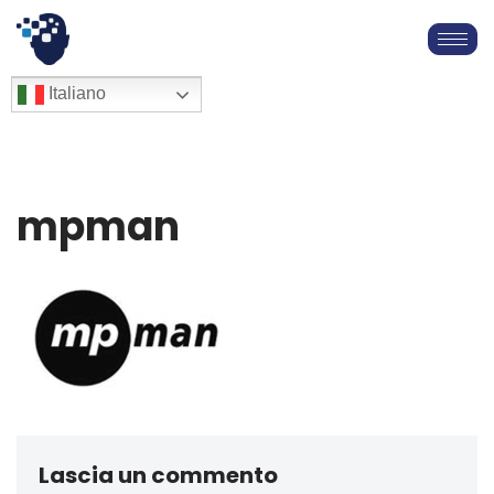
Vai
al
English
Italiano
Français
contenuto
Deutsch
Español
العربية
mpman
简体中文
Lascia un commento