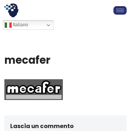
Vai
al
English
Italiano
Français
contenuto
Deutsch
Español
العربية
mecafer
简体中文
Lascia un commento