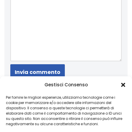
Gestisci Consenso
Un obiettivo è semplicemente un sogno con
una data di scadenza
Per fornire le migliori esperienze, utilizziamo tecnologie come i
cookie per memorizzare e/o accedere alle informazioni del
dispositivo. Il consenso a queste tecnologie ci permetterà di
elaborare dati come il comportamento di navigazione o ID unici
su questo sito. Non acconsentire o ritirare il consenso può influire
Copyright 2026 © Coded with ♥ by Massimiliano Vurro
negativamente su alcune caratteristiche e funzioni.
VAT IT08197450011