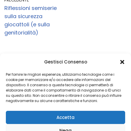
PRECEDENTE
Riflessioni semiserie
sulla sicurezza
giocattoli (e sulla
genitorialità)
Gestisci Consenso
Un obiettivo è semplicemente un sogno con
una data di scadenza
Per fornire le migliori esperienze, utilizziamo tecnologie come i
cookie per memorizzare e/o accedere alle informazioni del
dispositivo. Il consenso a queste tecnologie ci permetterà di
elaborare dati come il comportamento di navigazione o ID unici
su questo sito. Non acconsentire o ritirare il consenso può influire
Copyright 2026 © Coded with ♥ by Massimiliano Vurro
negativamente su alcune caratteristiche e funzioni.
VAT IT08197450011
Accetta
Fondatore di Seetalabs®
seetalabs.com
Nega