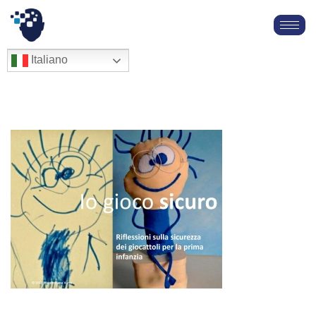
Vai
al
English
Italiano
Français
contenuto
Deutsch
Español
العربية
简体中文