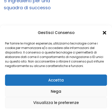
5 ingredienti per una
squadra di successo
Gestisci Consenso
Un obiettivo è semplicemente un sogno con
una data di scadenza
Per fornire le migliori esperienze, utilizziamo tecnologie come i
cookie per memorizzare e/o accedere alle informazioni del
dispositivo. Il consenso a queste tecnologie ci permetterà di
elaborare dati come il comportamento di navigazione o ID unici
su questo sito. Non acconsentire o ritirare il consenso può influire
Copyright 2026 © Coded with ♥ by Massimiliano Vurro
negativamente su alcune caratteristiche e funzioni.
VAT IT08197450011
Accetta
Fondatore di Seetalabs®
seetalabs.com
Nega
Visualizza le preferenze
Privacy