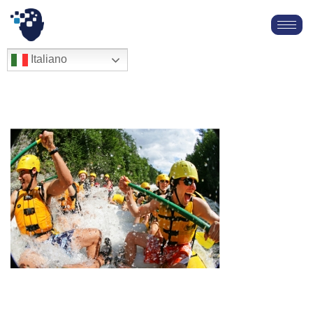
Vai
al
English
Italiano
Français
contenuto
Deutsch
Español
العربية
简体中文