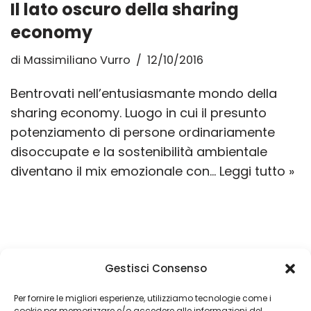
Il lato oscuro della sharing
economy
di
Massimiliano Vurro
12/10/2016
Bentrovati nell’entusiasmante mondo della
sharing economy. Luogo in cui il presunto
potenziamento di persone ordinariamente
disoccupate e la sostenibilità ambientale
diventano il mix emozionale con…
Leggi tutto »
Gestisci Consenso
Un obiettivo è semplicemente un sogno con
una data di scadenza
Per fornire le migliori esperienze, utilizziamo tecnologie come i
cookie per memorizzare e/o accedere alle informazioni del