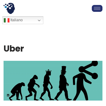
Vai
al
English
Italiano
Français
contenuto
Deutsch
Español
العربية
Uber
简体中文