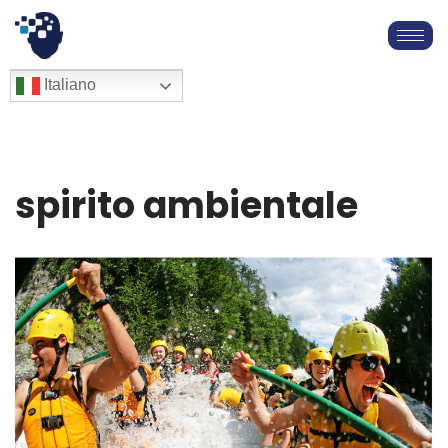
Vai
al
English
Italiano
Français
contenuto
Deutsch
Español
العربية
spirito ambientale
简体中文