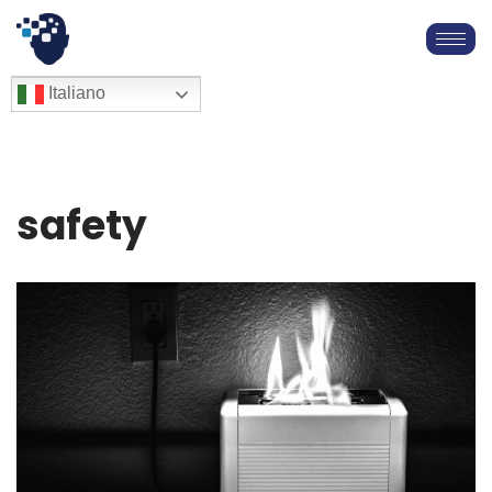
Vai
al
English
Italiano
Français
contenuto
Deutsch
Español
العربية
safety
简体中文