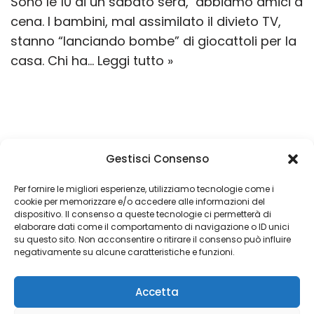
Sono le 10 di un sabato sera, abbiamo amici a
cena. I bambini, mal assimilato il divieto TV,
stanno “lanciando bombe” di giocattoli per la
casa. Chi ha…
Leggi tutto »
Gestisci Consenso
Un obiettivo è semplicemente un sogno con
una data di scadenza
Per fornire le migliori esperienze, utilizziamo tecnologie come i
cookie per memorizzare e/o accedere alle informazioni del
dispositivo. Il consenso a queste tecnologie ci permetterà di
elaborare dati come il comportamento di navigazione o ID unici
su questo sito. Non acconsentire o ritirare il consenso può influire
Copyright 2026 © Coded with ♥ by Massimiliano Vurro
negativamente su alcune caratteristiche e funzioni.
VAT IT08197450011
Accetta