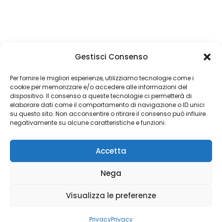
Gestisci Consenso
Un obiettivo è semplicemente un sogno con
una data di scadenza
Per fornire le migliori esperienze, utilizziamo tecnologie come i
cookie per memorizzare e/o accedere alle informazioni del
dispositivo. Il consenso a queste tecnologie ci permetterà di
elaborare dati come il comportamento di navigazione o ID unici
su questo sito. Non acconsentire o ritirare il consenso può influire
Copyright 2026 © Coded with ♥ by Massimiliano Vurro
negativamente su alcune caratteristiche e funzioni.
VAT IT08197450011
Accetta
Fondatore di Seetalabs®
seetalabs.com
Nega
Visualizza le preferenze
Privacy
Privacy
Privacy