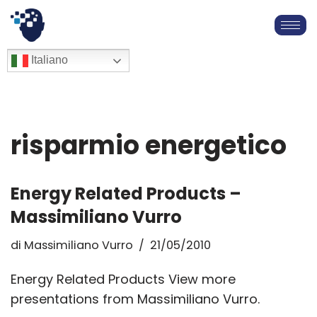
Vai
al
English
Italiano
Français
contenuto
Deutsch
Español
العربية
risparmio energetico
简体中文
Energy Related Products –
Massimiliano Vurro
di
Massimiliano Vurro
21/05/2010
Energy Related Products View more
presentations from Massimiliano Vurro.