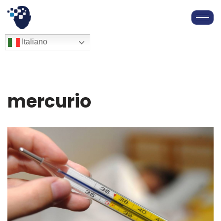
Vai
al
English
Italiano
Français
contenuto
Deutsch
Español
العربية
mercurio
简体中文