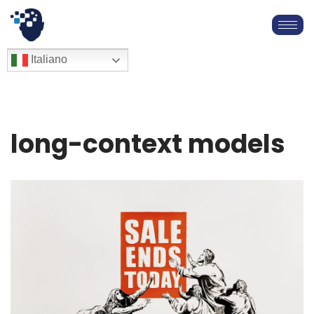
Vai
al
English
Italiano
Français
contenuto
Deutsch
Español
العربية
long-context models
简体中文