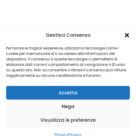
Gestisci Consenso
Un obiettivo è semplicemente un sogno con
una data di scadenza
Per fornire le migliori esperienze, utilizziamo tecnologie come i
cookie per memorizzare e/o accedere alle informazioni del
dispositivo. Il consenso a queste tecnologie ci permetterà di
elaborare dati come il comportamento di navigazione o ID unici
su questo sito. Non acconsentire o ritirare il consenso può influire
Copyright 2026 © Coded with ♥ by Massimiliano Vurro
negativamente su alcune caratteristiche e funzioni.
VAT IT08197450011
Accetta
Fondatore di Seetalabs®
seetalabs.com
Nega
Visualizza le preferenze
Privacy
Privacy
Privacy