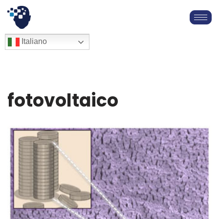
Vai
al
English
Italiano
Français
contenuto
Deutsch
Español
العربية
fotovoltaico
简体中文