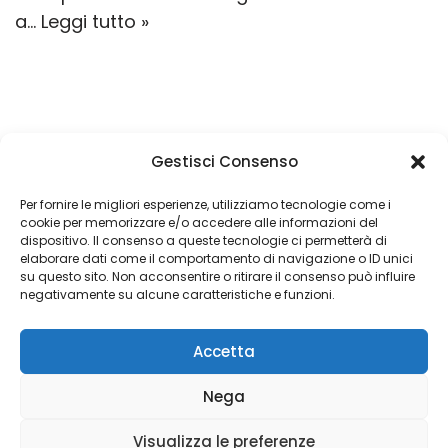
a…
Leggi tutto »
Gestisci Consenso
Un obiettivo è semplicemente un sogno con
una data di scadenza
Per fornire le migliori esperienze, utilizziamo tecnologie come i
cookie per memorizzare e/o accedere alle informazioni del
dispositivo. Il consenso a queste tecnologie ci permetterà di
elaborare dati come il comportamento di navigazione o ID unici
su questo sito. Non acconsentire o ritirare il consenso può influire
Copyright 2026 © Coded with ♥ by Massimiliano Vurro
negativamente su alcune caratteristiche e funzioni.
VAT IT08197450011
Accetta
Fondatore di Seetalabs®
seetalabs.com
Nega
Visualizza le preferenze