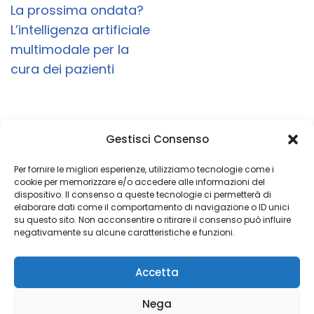
La prossima ondata?
L’intelligenza artificiale
multimodale per la
cura dei pazienti
Gestisci Consenso
Un obiettivo è semplicemente un sogno con
una data di scadenza
Per fornire le migliori esperienze, utilizziamo tecnologie come i
cookie per memorizzare e/o accedere alle informazioni del
dispositivo. Il consenso a queste tecnologie ci permetterà di
elaborare dati come il comportamento di navigazione o ID unici
su questo sito. Non acconsentire o ritirare il consenso può influire
Copyright 2026 © Coded with ♥ by Massimiliano Vurro
negativamente su alcune caratteristiche e funzioni.
VAT IT08197450011
Accetta
Fondatore di Seetalabs®
seetalabs.com
Nega