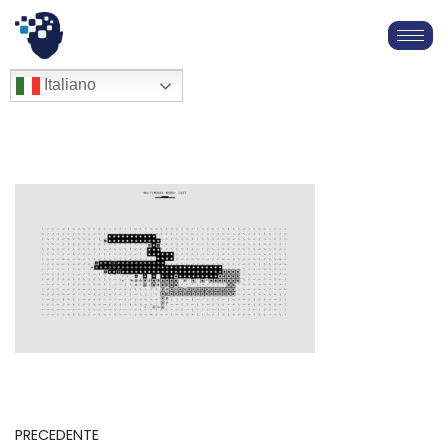
Vai
al
English
Italiano
Français
contenuto
Deutsch
Español
العربية
简体中文
PRECEDENTE