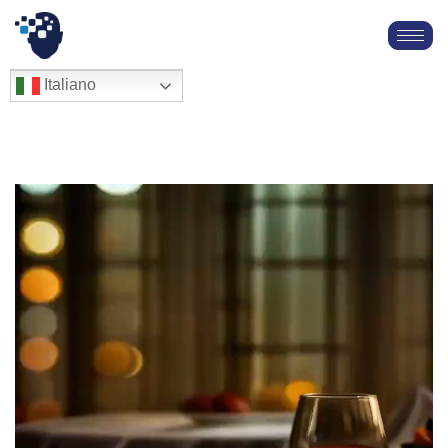
Vai
al
English
Italiano
Français
contenuto
Deutsch
Español
العربية
简体中文
V
i
d
e
o
P
l
a
y