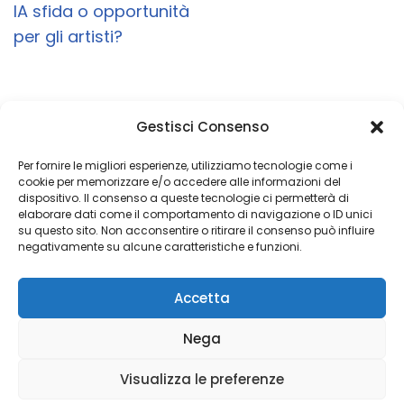
IA sfida o opportunità
per gli artisti?
Gestisci Consenso
Un obiettivo è semplicemente un sogno con
una data di scadenza
Per fornire le migliori esperienze, utilizziamo tecnologie come i
cookie per memorizzare e/o accedere alle informazioni del
dispositivo. Il consenso a queste tecnologie ci permetterà di
elaborare dati come il comportamento di navigazione o ID unici
su questo sito. Non acconsentire o ritirare il consenso può influire
Copyright 2026 © Coded with ♥ by Massimiliano Vurro
negativamente su alcune caratteristiche e funzioni.
VAT IT08197450011
Accetta
Fondatore di Seetalabs®
seetalabs.com
Nega
Visualizza le preferenze
Privacy