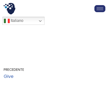
Vai
al
English
Italiano
Français
contenuto
Deutsch
Español
العربية
简体中文
PRECEDENTE
Give