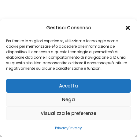
Gestisci Consenso
Un obiettivo è semplicemente un sogno con
una data di scadenza
Per fornire le migliori esperienze, utilizziamo tecnologie come i
cookie per memorizzare e/o accedere alle informazioni del
dispositivo. Il consenso a queste tecnologie ci permetterà di
elaborare dati come il comportamento di navigazione o ID unici
su questo sito. Non acconsentire o ritirare il consenso può influire
Copyright 2026 © Coded with ♥ by Massimiliano Vurro
negativamente su alcune caratteristiche e funzioni.
VAT IT08197450011
Accetta
Fondatore di Seetalabs®
seetalabs.com
Nega
Visualizza le preferenze
Privacy
Privacy
Privacy